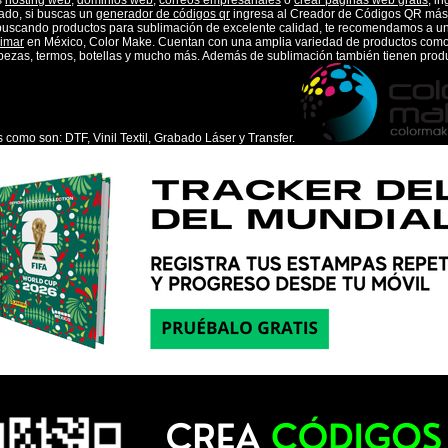
s
hosting web,
dominios web,
correos empresariales
o
crear páginas web gratis,
in
lado, si buscas un
generador de códigos qr
ingresa al Creador de Códigos QR más 
 buscando productos para sublimación de excelente calidad, te recomendamos a u
limar
en México, Color Make. Cuentan con una amplia variedad de productos com
ezas, termos, botellas y mucho más. Además de sublimación también tienen produc
como son: DTF, Vinil Textil, Grabado Láser y Transfer.