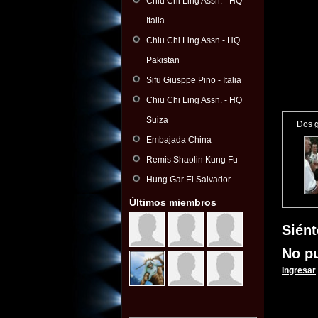
Chiu Chi Ling Assn. - HQ
Italia
Chiu Chi Ling Assn.- HQ
Pakistan
Sifu Giusppe Pino - Italia
Chiu Chi Ling Assn. - HQ
Suiza
Dos g
Embajada China
Remis Shaolin Kung Fu
Hung Gar El Salvador
Últimos miembros
Siént
No pu
Ingresar