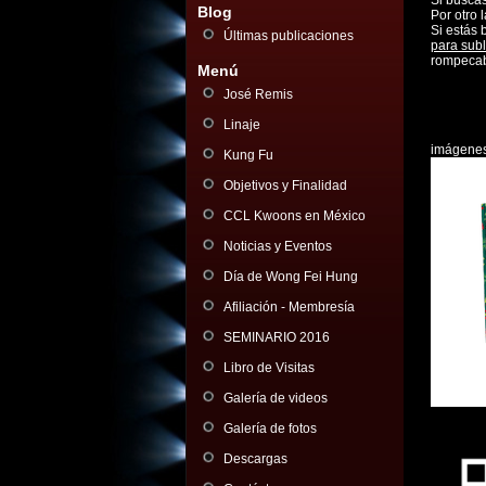
Si busca
Blog
Por otro 
Si estás
Últimas publicaciones
para sub
rompecab
Menú
José Remis
Linaje
imágenes 
Kung Fu
Objetivos y Finalidad
CCL Kwoons en México
Noticias y Eventos
Día de Wong Fei Hung
Afiliación - Membresía
SEMINARIO 2016
Libro de Visitas
Galería de videos
Galería de fotos
Descargas