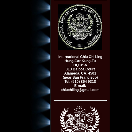
International Chiu Chi Ling
Hung-Gar Kung-Fu
HQ USA
313 Balboa
Court
Alameda, CA. 4501
(near San Francisco)
Tel: (510) 864 9318
E-mail:
chiuchiling@gmail.com